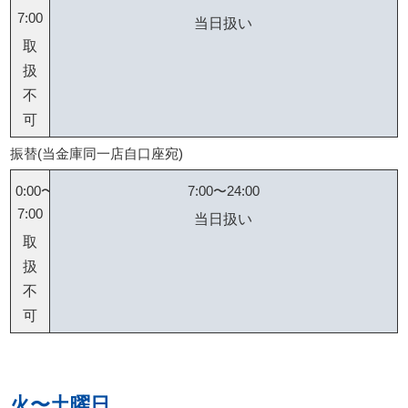
7:00
当日扱い
取
扱
不
可
振替(当金庫同一店自口座宛)
0:00〜
7:00〜24:00
7:00
当日扱い
取
扱
不
可
火〜土曜日