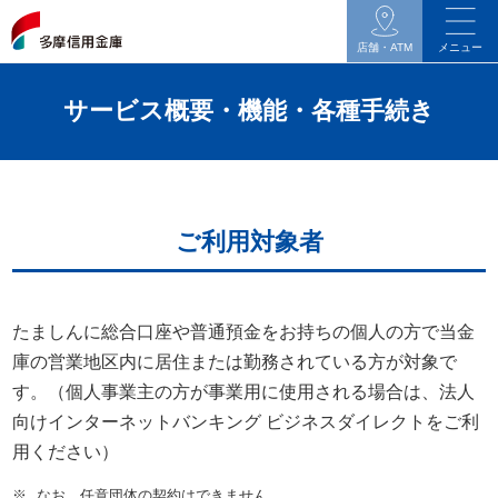
イ
ン
店舗・ATM
メニュー
タ
ネ
サービス概要・機能・各種手続き
ッ
ト
バ
ン
ご利用対象者
キ
ン
グ
たましんに総合口座や普通預金をお持ちの個人の方で当金
関
庫の営業地区内に居住または勤務されている方が対象で
連
す。（個人事業主の方が事業用に使用される場合は、法人
の
向けインターネットバンキング ビジネスダイレクトをご利
メ
用ください）
ニ
ュ
※
なお、任意団体の契約はできません。